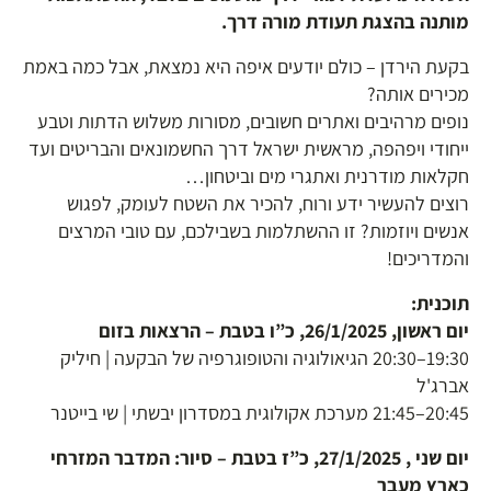
מותנה בהצגת תעודת מורה דרך.
בקעת הירדן – כולם יודעים איפה היא נמצאת, אבל כמה באמת
מכירים אותה?
נופים מרהיבים ואתרים חשובים, מסורות משלוש הדתות וטבע
ייחודי ויפהפה, מראשית ישראל דרך החשמונאים והבריטים ועד
חקלאות מודרנית ואתגרי מים וביטחון…
רוצים להעשיר ידע ורוח, להכיר את השטח לעומק, לפגוש
אנשים ויוזמות? זו ההשתלמות בשבילכם, עם טובי המרצים
והמדריכים!
תוכנית:
יום ראשון, 26/1/2025, כ”ו בטבת – הרצאות בזום
19:30–20:30 הגיאולוגיה והטופוגרפיה של הבקעה | חיליק
אברג'ל
20:45–21:45 מערכת אקולוגית במסדרון יבשתי | שי בייטנר
יום שני , 27/1/2025, כ”ז בטבת – סיור: המדבר המזרחי
כארץ מעבר