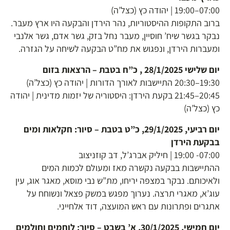
07:00–19:00 | יהודה כץ (כצל’ה)
ברוב התקופות ההיסטוריות, נהר הירדן והבקעה היו ארץ מעבר.
נבקר בגשר שיח’ חוסיין, מעבר נחל בזק, גשר אדם, גשר אלנבי
ומעברות הירדן, ונפגוש את מח”ט הבקעה לשיחה על הגזרה.
יום שלישי 28/1/2025 , כ”ח בטבת – הרצאות בזום
19:30–20:30 התיישבות לאורך הדורות | יהודה כץ (כצל’ה)
20:45–21:45 בקעת הירדן: היסטוריה של יזמות מדינית | יהודה
כץ (כצל’ה)
יום רביעי, 29/1/2025, כ”ט בטבת – סיור: חקלאות ומים
בבקעת הירדן
07:00- 19:00 | חיליק אברג’ל, דב קוזניצוב
ההתיישבות בבקעה נקשרה מאז ומעולם לכמות המים
ולאיכותם. נבקר במצפה יריחו, מת”ש נבי מוסא, מאגר אוג, עין
עוג’א, מאגרי תרצה. נערוך מפגש במשק פצאל ונשוחח על
אתגרים ופתרונות עם ראש המועצה, דוד אלחייני.
יום חמישי, 30/1/2025, א’ בשבט – סיור: לוחמים וחולמים