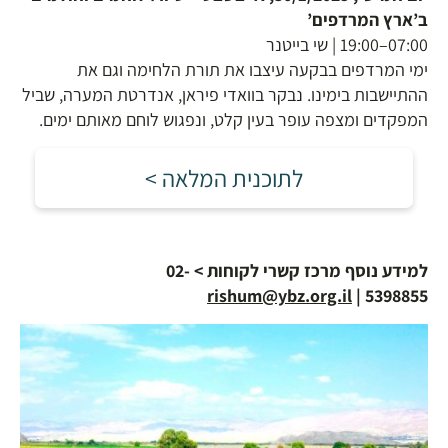
ב’ארץ המרדפים’
07:00–19:00 | שי בייטנר
ימי המרדפים בבקעה עיצבו את תורת הלחימה וגם את
ההתיישבות בימינו. נבקר בוואדי פיראן, אנדרטת המערה, שביל
המפקדים ומצפה עופר בעין קלט, ונפגוש לוחם מאותם ימים.
לתוכנית המלאה >
למידע נוסף
מרכז קשרי לקוחות > 02-
rishum@ybz.org.il
5398855 |