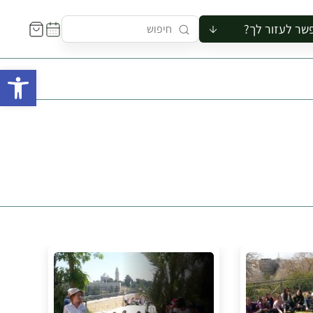
שר לעזור לך?
ור לקבוצה
פתח 
סיור
קורס
ר
רייה
ור בצריף