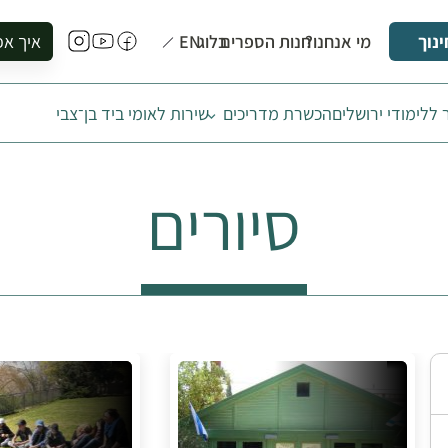
מי אנחנו?
חנות הספרים
בלוג
EN
איך אפ
ינוך
להזמין סי
ללימודי ירושלים
הכשרת מדריכים
שירות לאומי ביד בן־צבי
להירשם ל
להירשם ל
לקנות ספ
סיורים
לבקר בספ
לתאם ביק