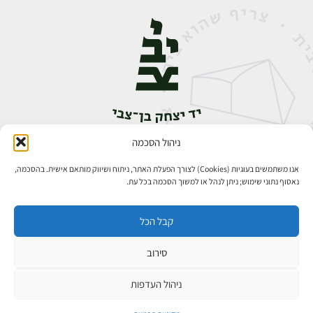
ניהול הסכמה
אבן גבירול 14, רחביה, ירושלים
טלפון:
02-5398888
אנו משתמשים בעוגיות (Cookies) לצורך הפעלת האתר, ניתוח ושיווק מותאם אישית. בהסכמה,
נאסוף נתוני שימוש; ניתן לנהל או למשוך הסכמה בכל עת.
קבל הכל
סירוב
כל הזכויות שמורות ליד יצחק בן־צבי ירושלים ©
פיתוח אתרים
ניהול העדפות