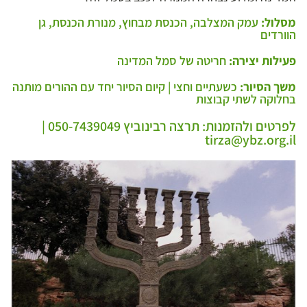
מסלול:
עמק המצלבה, הכנסת מבחוץ, מנורת הכנסת, גן
הוורדים
פעילות יצירה:
חריטה של סמל המדינה
משך הסיור:
כשעתיים וחצי | קיום הסיור יחד עם ההורים מותנה
בחלוקה לשתי קבוצות
לפרטים ולהזמנות: תרצה רבינוביץ 050-7439049 |
tirza@ybz.org.il