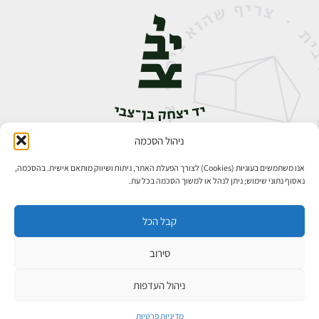
ניהול הסכמה
אבן גבירול 14, רחביה, ירושלים
טלפון:
02-5398888
אנו משתמשים בעוגיות (Cookies) לצורך הפעלת האתר, ניתוח ושיווק מותאם אישית. בהסכמה,
נאסוף נתוני שימוש; ניתן לנהל או למשוך הסכמה בכל עת.
קבל הכל
סירוב
כל הזכויות שמורות ליד יצחק בן־צבי ירושלים ©
פיתוח אתרים
ניהול העדפות
מדיניות פרטיות