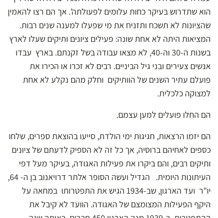
הוא שתדרוש בעיקר כחות עלומים לפעולתה'. אך הם רצו להאמין
שהציונות לא תשכח ותזניח את מי שפעלו למענה שנים רבות.
המציאות היתה לא אחת שונה: פעילים ציונים ותיקים שעלו לארץ
בשנות ה-30 וה-40, לא מצאו עבודה בשל זקנתם. בארץ עבדו
אנשים צעירים ובני גיל הביניים. רבים לא זכרו או הכירו את
פועלם עתיר השנים של הוותיקים וחלק מהם נקלע לא אחת
למצוקה כלכלית.
הם החלו פועלים למען עצמם.
הם יזמו הרצאות, חגיגות ימי הולדת, סייעו בהוצאת ספרים, שלחו
כספים לאחיהם ברוסיה, אך כל זה לא הספיק לדעתם של ציונים
ותיקים רבים, והם ביקרו את פעילות האגודה, בעיקר מעל דפי
העיתונות היומית. הגדיל ועשה הסופר אלתר דרויאנוב בן ה- 64,
יו"ר ועד הארגון, שב-1934 הגיש את התפטרותו במחאה על
היקף הפעילות המצומצם של האגודה. הוועד לא קיבל את
ההתפטרות. ב-1939 מנה הארגון 450 חברים. באותה שנה