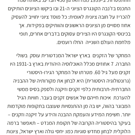
התכנס בז'נבה הקונגרס הציוני ה-21 ובו ביקשו הציונים הותיקים
להכריז על חובה ציונית לאומית: כל מוסד ציוני יחוייב להעסיק
אחוז מסויים מן הציונים הראשונים והוותיקים בפקידות. אך
בכינוסי הקונגרס היו הצירים עסוקים בדברים אחרים, תופי
מלחמת העולם השנייה החלו רועמים.
המחקר של הזקנים בארץ ישראל המנדטורית עוסק בשולי
החברה. 7 אחוזים מכלל האוכלוסיה היהודית בארץ ב-1931 היו
זקנים מעל גיל 60. מטרתו של המחקר הגירו-היסטורי
(גרונטולוגיה היסטורית) היא לבחון את מקורותיה של ההבניה
החברתית-תרבותית כלפי זקנים וזיקנה ולספק בסיס ממשי
להערכת איכות חייהם של אנשים זקנים בעבר. חוויות הגיל
המבוגר בהווה, יש בה מן ההתנסויות שעוצבו בתקופות מוקדמות
יותר. חשיפת המידע והעמקת ההבנה והידע על זיקנה וזקנים –
בעיקר בהיסטוריה הקרובה של תקופת המנדט – תאפשר ברמה
הלוקלית לבחון מחדש סוגיות כמו: יחסי גולה וארץ ישראל, ציונות