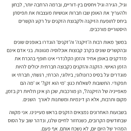
וגיל, הגירה וגיל ויחסים בין-דוריים, וברמה הרחבה יותר, לבחון
ולהעריך את האופן שבו חברות אנושיות מעצבות את תפיסתן
ביחס לתופעת הזיקנה ולקבוצת הזקנים על רקע הקשרים
היסטוריים מורכבים.
במשך מאות רבות ה'זיקנה' וה'זקנים' הוגדרו באופנים שונים
ובהקשרים שונים בקרב קבוצות אוכלוסיה מגוונות. בני אדם אינם
מזדקנים באופן אחיד והזמן הקלנדרי אינו חופף בהכרח את
הזמן האישי. הזקנה והזקנים כקבוצה חברתית יכולים להיות
מוגדרים על בסיס כרונולוגי, ביולוגי, הכרתי, רגשתי, חברתי או
תפקודי. התשובות לשאלות כגון: 'מי הוא זקן?' או 'מה הם
מאפייניה של הזיקנה?', הן מורכבות, שכן הן אינן תלויות רק בזמן,
מקום ותרבות, אלא הן דינמיות ומשתנות לאורך השנים.
בשבועות האחרונים נמצאים הזקנים בראש מעיינינו. אני מקווה
שבחודשים הקרובים, כשנחזור לחיים שלנו, ונדהר שוב על הסוס
המהיר של היום יום, לא נשכח אותם. אף פעם.