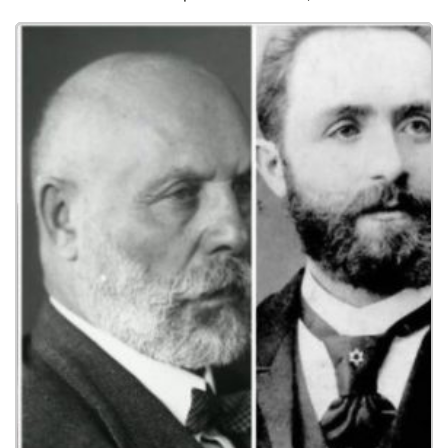
MEIR DIZENGOFF, MAYOR OF TEL AVIV. øàù òéøééú úì àáéá, îàéø
ãéæéðâåó.