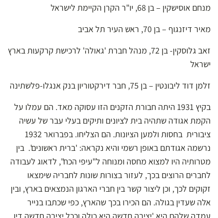
מנחם אוסישקין – בן 68, יו"ר הקרן הקיימת לישראל
מאיר דיזנגוף – בן 70, ראש העיר תל אביב
זאב גלוסקין- בן 72, מנהל חברת 'גאולה' לרכישת קרקעות בארץ
ישראל
זלמן דוד ליבונטין – בן 75, חבר דירקטוריון בנק אנגלו-פלשתינה
בקיץ 1931 היתה חבורת הזקנים הזו עסוקה מאד. הם עמלו על
הקמת אגודה שתהיה בית לציונים ותיקים בעלי עבר של עשיה
ציבורית בחסות ולמען הציונות. הם הצליחו. בפברואר 1932
נרשמה אגודתם באופן רשמי והיא נקראה: 'ברית ראשונים'. בין
מטרותיה היו למצוא מחסה ומנוחה ל"עיפי הכח", לדאוג לעבודה
לחברים הרוצים בכך, לעזור בצורות שונות לחבריה שימצאו
זקוקים לכך, וכן ליצור קשר בין חברי הארגון הנמצאים בארץ, ובין
אלה שעדין בגולה. הם הכירו בכך שהארץ, כפי שכתבו בנייר
עמדה שלהם היא 'יצירה חדשה היא כולה וככל יצירה חדשה דין