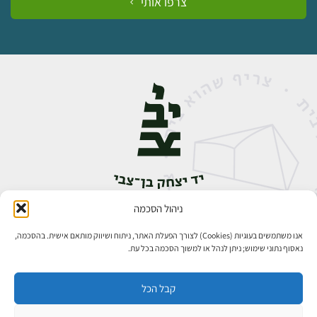
צרפו אותי
ניהול הסכמה
אבן גבירול 14, רחביה, ירושלים
טלפון:
02-5398888
אנו משתמשים בעוגיות (Cookies) לצורך הפעלת האתר, ניתוח ושיווק מותאם אישית. בהסכמה,
נאסוף נתוני שימוש; ניתן לנהל או למשוך הסכמה בכל עת.
קבל הכל