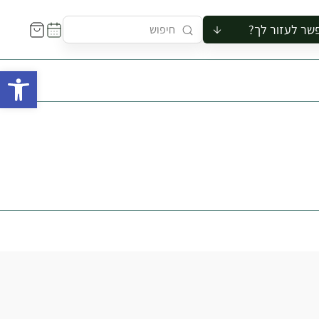
שר לעזור לך?
ור לקבוצה
פתח 
סיור
קורס
ר
רייה
ור בצריף