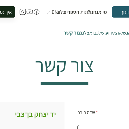
מי אנחנו?
חנות הספרים
בלוג
EN
איך אפ
ינוך
להזמין סי
נשיא
האירוע שלכם אצלנו
צור קשר
להירשם ל
להירשם ל
לקנות ספ
צור קשר
לבקר בספ
לתאם ביק
יד יצחק בן־צבי
*
שדה חובה