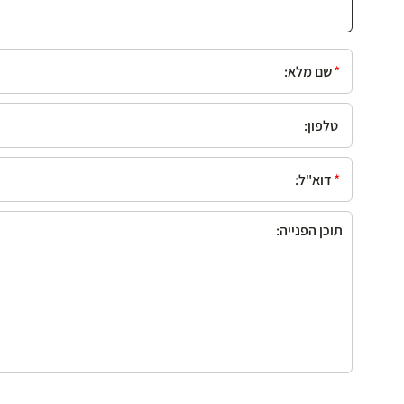
*שם מלא:
טלפון:
*דוא"ל:
תוכן הפנייה::