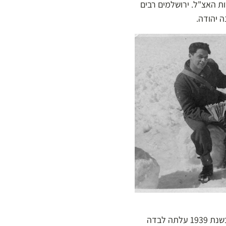
ות האצ"ל. ירושלמים רבים
 יהודה.
דבורה הופמן (לימים פרנקנברג) למדה בבית הספר לאחיות בבית החולים שערי צדק, ברחוב יפו. בשנת 1939 עלתה לבדה