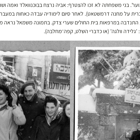
ר'. בני משפחתה לא זכו להצטרף: אביה נרצח בבוכנוואלד ואמה ושת
רית על מחנה דרמשטאט). לאחר סיום לימודיה עבדה כאחות במעברת
התנדבה במרפאות בית החולים שערי צדק. בתמונה משמאל נראה מאח
 'גלידה וולגה' (או כדברי השלט, קפה־מחלבה).