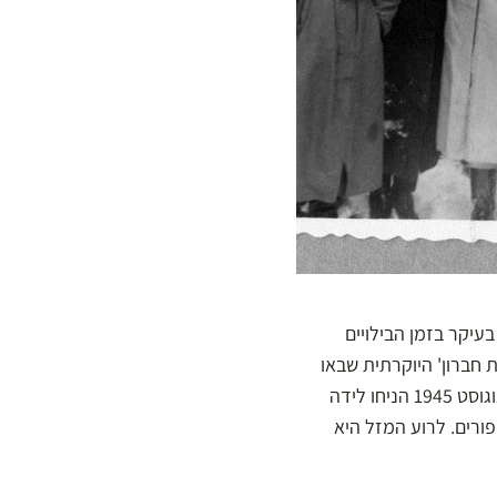
עיקר בזמן הבילויים
 חברון' היוקרתית שבאו
לקנות חצאי סיגריות (מאותה סיבה). הגלידה הייתה אהודה גם על הבריטים ששירתו בירושלים, ובאוגוסט 1945 הניחו לידה
ורים. לרוע המזל היא