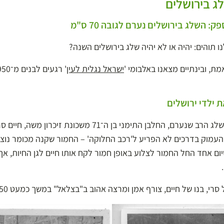
לג בירושלים
נו תוהים: יהיה או לא יהיה שלג בירושלים השנה?
ת, ובינתיים מצאנו באלבומי '
ישראל נגלית לעין
 ילדי ירושלים
למרות מזג האוויר הקשה והשלג הרב שנערם, החלבן התימני בן ה־71 
העמוק בדרכים לא הפריע ל'רכב החלוקה' – החמור שקנה מכומר נוצרי
שך 17 שנה. כשיום אחד החל החמור לצלוע באופן חמור לקח אותו חיים לגן החיות
רי, בנו של חיים, צורף אמן ומרצה אהוב ב"בצלאל" במשך כמעט 50 שנה