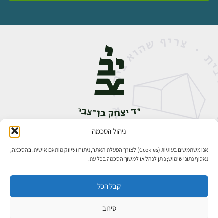
ניהול הסכמה
אבן גבירול 14, רחביה, ירושלים
טלפון:
02-5398888
אנו משתמשים בעוגיות (Cookies) לצורך הפעלת האתר, ניתוח ושיווק מותאם אישית. בהסכמה,
נאסוף נתוני שימוש; ניתן לנהל או למשוך הסכמה בכל עת.
קבל הכל
סירוב
כל הזכויות שמורות ליד יצחק בן־צבי ירושלים ©