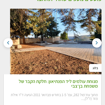
בלוג
מנוחת עולמים ליד הפנתיאון: חלקת הקבר של
משפחת בן־צבי
מתוך עת־מול 282, עמ' 1-5 בחודש פברואר 2011 הגיעה ד"ר אילת
מזר (ז"ל),...