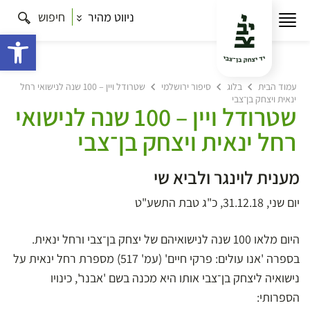
ניווט מהיר
חיפוש
פתח 
עמוד הבית
בלוג
סיפור ירושלמי
שטרודל ויין – 100 שנה לנישואי רחל
ינאית ויצחק בן־צבי
שטרודל ויין – 100 שנה לנישואי
רחל ינאית ויצחק בן־צבי
מענית לוינגר ולביא שי
יום שני, 31.12.18, כ"ג טבת התשע"ט
היום מלאו 100 שנה לנישואיהם של יצחק בן־צבי ורחל ינאית.
בספרה '
אנו עולים: פרקי חיים
' (עמ' 517) מספרת רחל ינאית על
נישואיה ליצחק בן־צבי אותו היא מכנה בשם 'אבנר', כינויו
הספרותי: