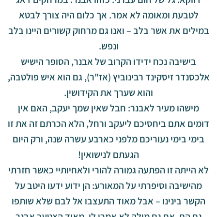
לטבעת ומאומה לא אמר. אך כלום היה צורך לבטא
במילים את אשר בלב – ואנו גם מרחוק קשורים היינו בלב
ונפש.
בישיבה נכח ידידו הקרוב של אבנר, הסופר הישיש
אלכסנדר זיסקינד רבינוביץ (אז"ר), גם הוא איש פולטבה,
והוא שערך את הקידושין.
מישהו מעיר לאבנר: חבל שאין שמך יעקב, האם אין
דומים אתם ביחסיכם ליעקב ורחל, הלא הכרתם זה את זו
בימי בימי נעוריכם מלפני כארבע עשרה שנה, ורק היום
הגעתם לנישואין!
לא הייתה זו הפתעה גמורה להורי ולאחיותיי כאשר חזרתי
מהישיבה וסיפרתי על המאורע: הן ידוע ידעו היטב על
הקשר בינינו – אבל מאוד התעצבו אל לבם שלא שותפו
גם הם, אם גם מילה לא אמרו לי. מאוד הצטער אבנר