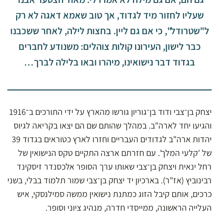
שעליו לחזור מיד לגדוד, אך טוב שאמא דאגה לא רק
ל"שטרודל", כי אם גם ליין. בחצות לילה, לאחר ששכבנו
כבר לישון, העירונו קולות צוהלים: משנודע לחברים
בגדוד דבר נישואינו, מיהרו ובאו בלילה לברך…
יצחק בן־צבי ודוד בן־גוריון גורשו מהארץ
על ידי התורכים ב־1916
והגיעו יחד לארה"ב. במהלך שהותם שם הם יצאו בקריאה לגיוס
יהדות ארה"ב לגדודים העבריים וחזרו לארץ כטוראים בגדוד 39
של 'קלעי המלך'.
עם חזרתם ארצה התקיים טקס הנישואין של
רחל ינאית ויצחק בן־צבי שאותו ערך הסופר אלכסנדר זיסקינד
רבינוביץ (אז"ר). בארכיון יד יצחק בן־צבי שמור תלמוד בבלי, בשני
כרכים, אותם קיבל הזוג כמתנת נישואין ממשה סמילנסקי, איש
העלייה הראשונה, ממייסדי חדרה, מנהיג ציוני וסופר.