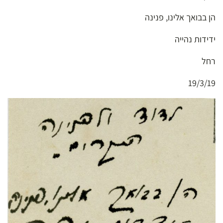
הן בבואך אלינו, פנינה
ידידות נהייה
רחל
19/3/19