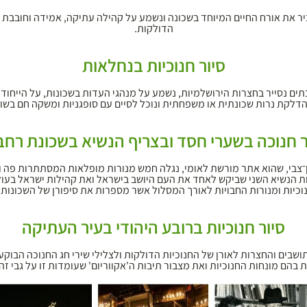
נכיר את אורח החיים המיוחד בשכונה ונשמע על קהילה עתיקה, אמידה וחובבת צ
הדולקות.
סיור חנוכיות בנחלאות
ים נסייר בחצרות הירושלמיות, נשמע על מנהגי העדות בשכונות, על הייחוד
דלקת נרות שכונתית או משפחתית ונוכל לסיים עם סופגניות ומשקה חם בשוק
ר חנוכה בשערי חסד ובצריף הנשיא בשכונת רחב
־צבי, שהוא אתר מורשת לאומי, נגלה חמש מנורות מופלאות המסתתרות פה ו
ת הנשיא השני שביקש לאחד את העם היושב בישראל ואת קהילות ישראל בעול
כיות ומנורות החבויות לאורך המסלול אשר מספרות את סיפורן של השכונות 
סיור חנוכיות ברובע היהודי בעיר העתיקה
תושבים והחצרות לאורן של החנוכיות הדולקות ולצלילי שירי חג החנוכה הבוק
בהם מונחות החנוכיות ואת מצבור תיבות ה'אקווריום' שעומדות זו על גבי זה