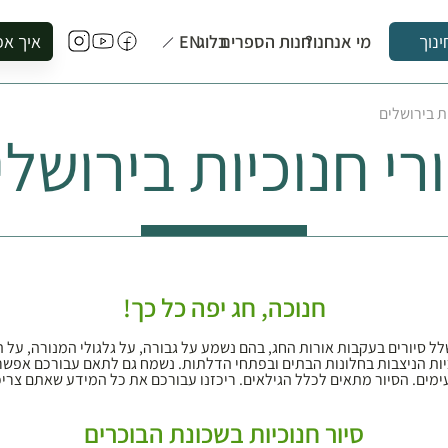
מי אנחנו?
חנות הספרים
בלוג
EN
איך אפ
ינוך
להזמין סי
ות בירושלים
להירשם ל
ורי חנוכיות בירושלי
להירשם ל
לקנות ספ
לבקר בספ
לתאם ביק
חנוכה, חג יפה כל כך!
ל סיורים בעקבות אורות החג, בהם נשמע על גבורה, על גלגולי המנורה, על ה
וכיות הניצבות בחלונות הבתים ובפתחי הדלתות. נשמח גם לתאם עבורכם א
ים. הסיור מתאים לכלל הגילאים. ריכזנו עבורכם את כל המידע שאתם צריכים 
סיור חנוכיות בשכונת הבוכרים