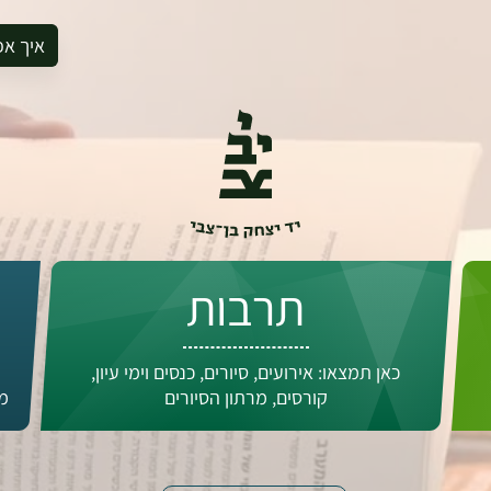
איך אפ
להזמין סי
להירשם ל
להירשם ל
לקנות ספ
לבקר בספ
לתאם ביק
תרבות
כאן תמצאו: אירועים, סיורים, כנסים וימי עיון,
קורסים, מרתון הסיורים
מד