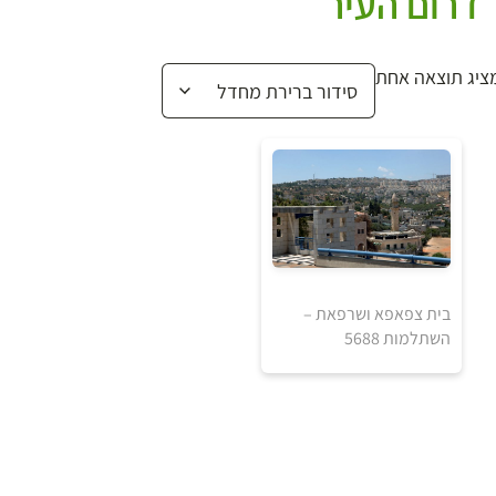
דרום העיר
ציג תוצאה אחת
בית צפאפא ושרפאת –
השתלמות 5688
5
5
₪
₪
למידע ולרכישה