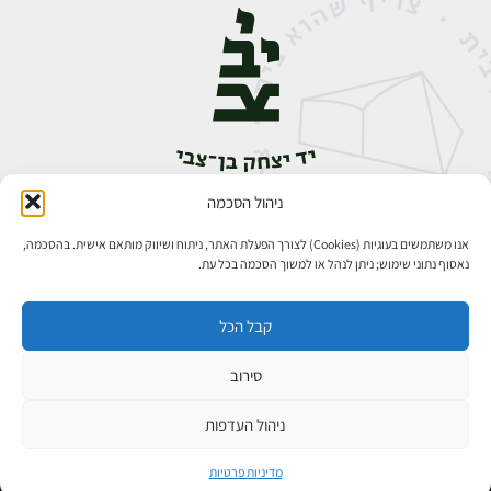
ניהול הסכמה
אבן גבירול 14, רחביה, ירושלים
טלפון:
02-5398888
אנו משתמשים בעוגיות (Cookies) לצורך הפעלת האתר, ניתוח ושיווק מותאם אישית. בהסכמה,
נאסוף נתוני שימוש; ניתן לנהל או למשוך הסכמה בכל עת.
קבל הכל
סירוב
כל הזכויות שמורות ליד יצחק בן־צבי ירושלים ©
פיתוח אתרים
ניהול העדפות
מדיניות פרטיות