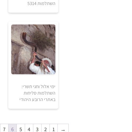
השתלמות 5314
5
5
₪
₪
למידע ולרכישה
ימי אלול וחגי תשרי:
השתלמות סליחות
באתרי הרובע היהודי
100
₪
7
6
5
4
3
2
1
→