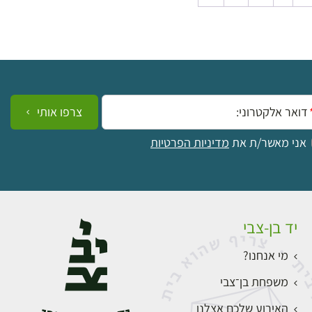
ייל:
צרפו אותי
אני מאשר/ת את
מדיניות הפרטיות
יד בן-צבי
מי אנחנו?
משפחת בן־צבי
האירוע שלכם אצלנו