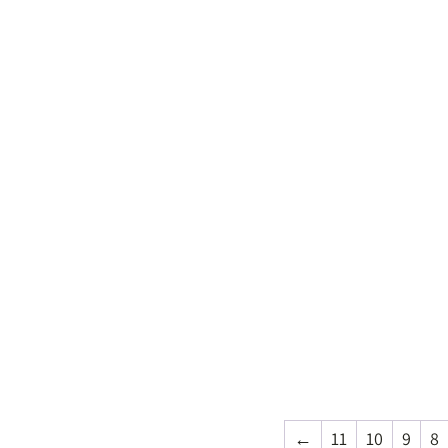
←
11
10
9
8