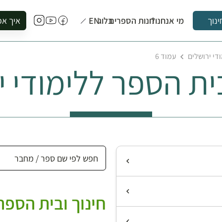
מי אנחנו?
חנות הספרים
בלוג
EN
איך אפ
ינוך
להזמין סי
די ירושלים
עמוד 6
להירשם ל
בית הספר ללימודי י
להירשם ל
לקנות ספ
לבקר בספ
לתאם ביק
חינוך ובית הספר