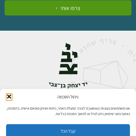
צרפו אותי
ניהול הסכמה
אבן גבירול 14, רחביה, ירושלים
טלפון:
02-5398888
אנו משתמשים בעוגיות (Cookies) לצורך הפעלת האתר, ניתוח ושיווק מותאם אישית. בהסכמה,
נאסוף נתוני שימוש; ניתן לנהל או למשוך הסכמה בכל עת.
קבל הכל