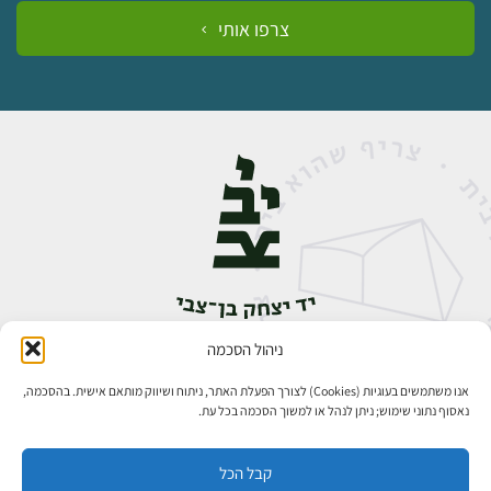
צרפו אותי
ניהול הסכמה
אבן גבירול 14, רחביה, ירושלים
טלפון:
02-5398888
אנו משתמשים בעוגיות (Cookies) לצורך הפעלת האתר, ניתוח ושיווק מותאם אישית. בהסכמה,
נאסוף נתוני שימוש; ניתן לנהל או למשוך הסכמה בכל עת.
קבל הכל