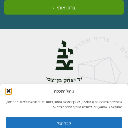
צרפו אותי
ניהול הסכמה
אבן גבירול 14, רחביה, ירושלים
טלפון:
02-5398888
אנו משתמשים בעוגיות (Cookies) לצורך הפעלת האתר, ניתוח ושיווק מותאם אישית. בהסכמה,
נאסוף נתוני שימוש; ניתן לנהל או למשוך הסכמה בכל עת.
קבל הכל