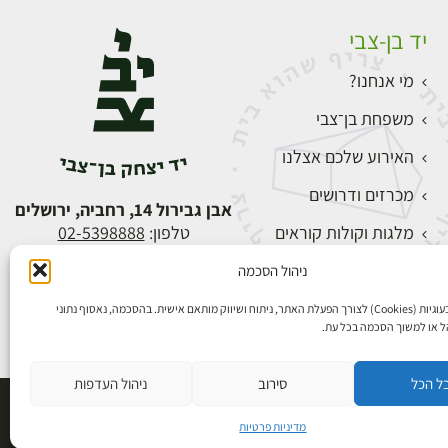
יד בן-צבי
מי אנחנו?
משפחת בן־צבי
האירוע שלכם אצלנו
מכרזים ודרושים
אבן גבירול 14, רחביה, ירושלים
מלגות וקולות קוראים
טלפון:
02-5398888
צור קשר
ניהול הסכמה
התחברות
אנו משתמשים בעוגיות (Cookies) לצורך הפעלת האתר, ניתוח ושיווק מותאם אישית. בהסכמה, נאסוף נתוני
הל או למשוך הסכמה בכל עת.
ל הכל
סירוב
ניהול העדפות
פיתוח אתרים
מדיניות פרטיות