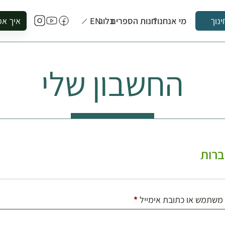
מי אנחנו?
חנות הספרים
בלוג
EN
איך אפ
ינוך
להזמין סי
להירשם ל
החשבון שלי
להירשם ל
לקנות ספ
לבקר בספ
לתאם ביק
רות
חובה
משתמש או כתובת אימייל
*