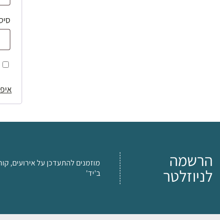
סיס
איפו
הרשמה
מוזמנים להתעדכן על אירועים, קור
לניוזלטר
ב'יד'