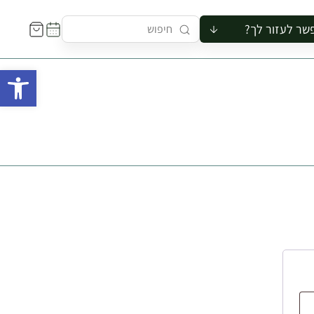
שר לעזור לך?
ור לקבוצה
פתח 
סיור
קורס
ר
רייה
ור בצריף