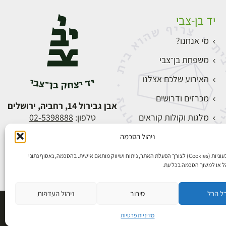
יד בן-צבי
מי אנחנו?
משפחת בן־צבי
האירוע שלכם אצלנו
מכרזים ודרושים
אבן גבירול 14, רחביה, ירושלים
מלגות וקולות קוראים
טלפון:
02-5398888
צור קשר
ניהול הסכמה
התחברות
אנו משתמשים בעוגיות (Cookies) לצורך הפעלת האתר, ניתוח ושיווק מותאם אישית. בהסכמה, נאסוף נתוני
הל או למשוך הסכמה בכל עת.
ל הכל
סירוב
ניהול העדפות
פיתוח אתרים
מדיניות פרטיות