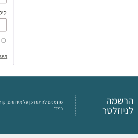
סיס
איפו
הרשמה
מוזמנים להתעדכן על אירועים, קור
לניוזלטר
ב'יד'