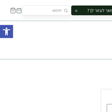
שר לעזור לך?
ור לקבוצה
פתח 
סיור
קורס
ר
רייה
ור בצריף