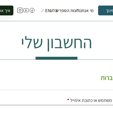
מי אנחנו?
חנות הספרים
בלוג
EN
איך אפ
ינוך
להזמין סי
להירשם ל
החשבון שלי
להירשם ל
לקנות ספ
לבקר בספ
לתאם ביק
רות
חובה
משתמש או כתובת אימייל
*