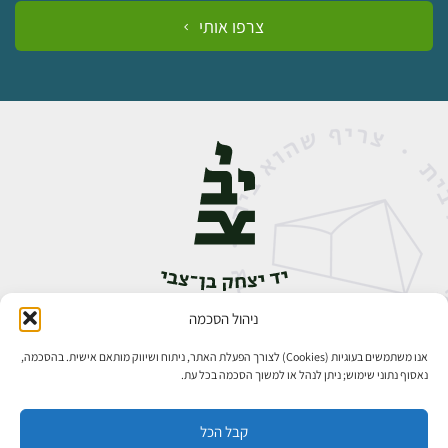
צרפו אותי
ניהול הסכמה
אבן גבירול 14, רחביה, ירושלים
טלפון:
02-5398888
אנו משתמשים בעוגיות (Cookies) לצורך הפעלת האתר, ניתוח ושיווק מותאם אישית. בהסכמה,
נאסוף נתוני שימוש; ניתן לנהל או למשוך הסכמה בכל עת.
קבל הכל