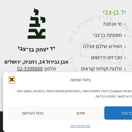
יד בן-צבי
מי אנחנו?
משפחת בן־צבי
האירוע שלכם אצלנו
מכרזים ודרושים
אבן גבירול 14, רחביה, ירושלים
מלגות וקולות קוראים
טלפון:
02-5398888
צור קשר
ניהול הסכמה
התחברות
אנו משתמשים בעוגיות (Cookies) לצורך הפעלת האתר, ניתוח ושיווק מותאם אישית. בהסכמה, נאסוף נתוני
הל או למשוך הסכמה בכל עת.
ל הכל
סירוב
ניהול העדפות
פיתוח אתרים
מדיניות פרטיות