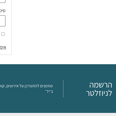
סיס
איפו
הרשמה
מוזמנים להתעדכן על אירועים, קור
לניוזלטר
ב'יד'