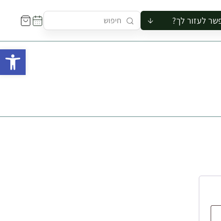
שר לעזור לך?
ור לקבוצה
פתח 
סיור
קורס
ר
רייה
ור בצריף