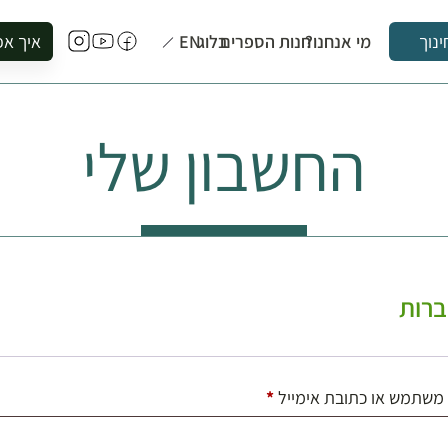
מי אנחנו?
חנות הספרים
בלוג
EN
איך אפ
ינוך
להזמין סי
להירשם ל
החשבון שלי
להירשם ל
לקנות ספ
לבקר בספ
לתאם ביק
רות
חובה
משתמש או כתובת אימייל
*