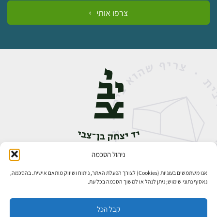
צרפו אותי
ניהול הסכמה
אבן גבירול 14, רחביה, ירושלים
טלפון:
02-5398888
אנו משתמשים בעוגיות (Cookies) לצורך הפעלת האתר, ניתוח ושיווק מותאם אישית. בהסכמה,
נאסוף נתוני שימוש; ניתן לנהל או למשוך הסכמה בכל עת.
קבל הכל