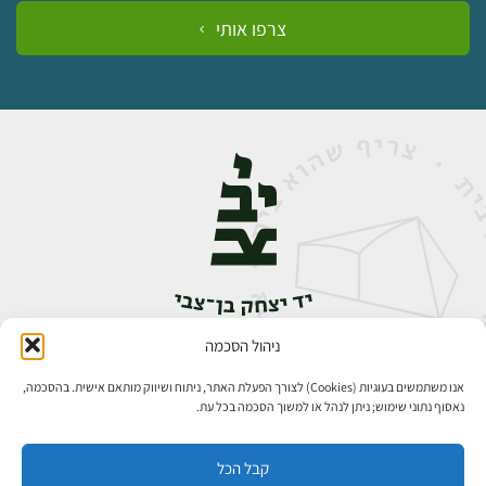
צרפו אותי
ניהול הסכמה
אבן גבירול 14, רחביה, ירושלים
טלפון:
02-5398888
אנו משתמשים בעוגיות (Cookies) לצורך הפעלת האתר, ניתוח ושיווק מותאם אישית. בהסכמה,
נאסוף נתוני שימוש; ניתן לנהל או למשוך הסכמה בכל עת.
קבל הכל