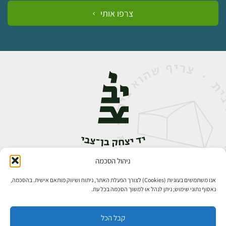
צרפו אותי
ניהול הסכמה
אבן גבירול 14, רחביה, ירושלים
טלפון:
02-5398888
אנו משתמשים בעוגיות (Cookies) לצורך הפעלת האתר, ניתוח ושיווק מותאם אישית. בהסכמה,
נאסוף נתוני שימוש; ניתן לנהל או למשוך הסכמה בכל עת.
קבל הכל