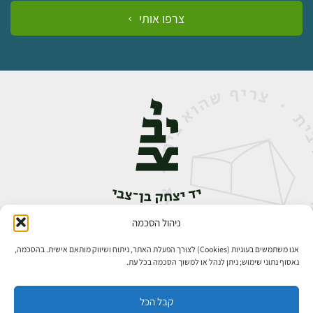
צרפו אותי
ניהול הסכמה
אבן גבירול 14, רחביה, ירושלים
טלפון:
02-5398888
אנו משתמשים בעוגיות (Cookies) לצורך הפעלת האתר, ניתוח ושיווק מותאם אישית. בהסכמה,
נאסוף נתוני שימוש; ניתן לנהל או למשוך הסכמה בכל עת.
קבל הכל