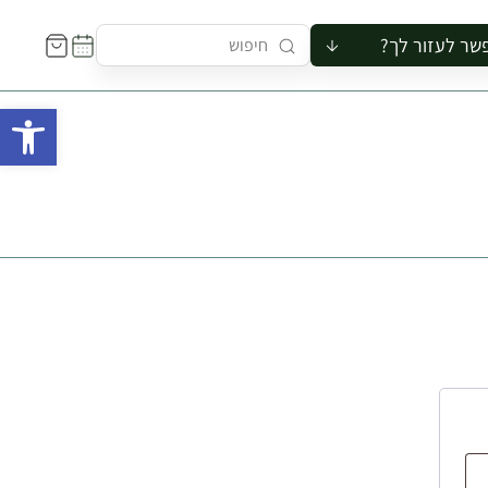
שר לעזור לך?
ור לקבוצה
פתח 
סיור
קורס
ר
רייה
ור בצריף