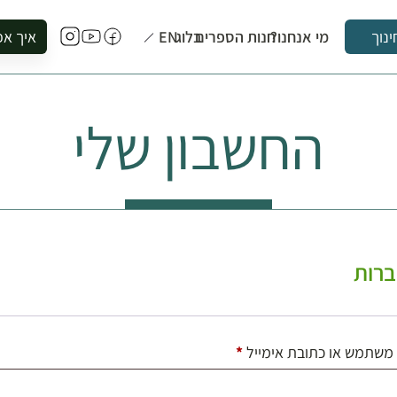
מי אנחנו?
חנות הספרים
בלוג
EN
איך אפ
ינוך
להזמין סי
להירשם ל
החשבון שלי
להירשם ל
לקנות ספ
לבקר בספ
לתאם ביק
רות
חובה
משתמש או כתובת אימייל
*