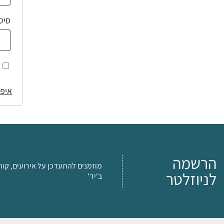
סיס
איפו
הרשמה
מוזמנים להתעדכן על אירועים, קור
לניוזלטר
ב'יד'