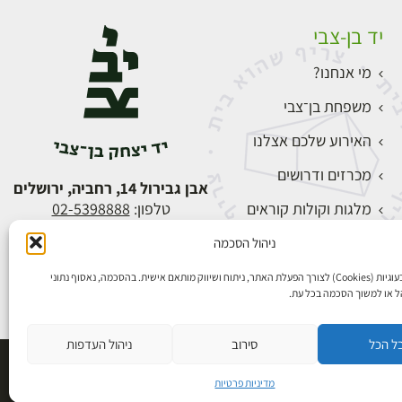
יד בן-צבי
מי אנחנו?
משפחת בן־צבי
האירוע שלכם אצלנו
מכרזים ודרושים
אבן גבירול 14, רחביה, ירושלים
מלגות וקולות קוראים
טלפון:
02-5398888
צור קשר
ניהול הסכמה
התחברות
אנו משתמשים בעוגיות (Cookies) לצורך הפעלת האתר, ניתוח ושיווק מותאם אישית. בהסכמה, נאסוף נתוני
הל או למשוך הסכמה בכל עת.
ל הכל
סירוב
ניהול העדפות
פיתוח אתרים
מדיניות פרטיות