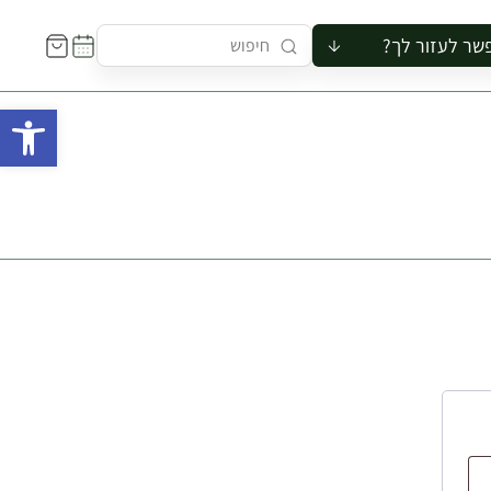
שר לעזור לך?
ור לקבוצה
פתח 
סיור
קורס
ר
רייה
ור בצריף