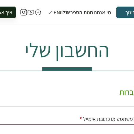
מי אנחנו?
חנות הספרים
בלוג
EN
איך אפ
ינוך
להזמין סי
להירשם ל
החשבון שלי
להירשם ל
לקנות ספ
לבקר בספ
לתאם ביק
רות
חובה
משתמש או כתובת אימייל
*