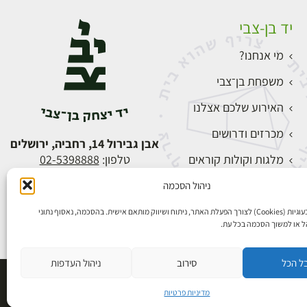
יד בן-צבי
מי אנחנו?
משפחת בן־צבי
האירוע שלכם אצלנו
מכרזים ודרושים
אבן גבירול 14, רחביה, ירושלים
מלגות וקולות קוראים
טלפון:
02-5398888
צור קשר
ניהול הסכמה
התחברות
אנו משתמשים בעוגיות (Cookies) לצורך הפעלת האתר, ניתוח ושיווק מותאם אישית. בהסכמה, נאסוף נתוני
הל או למשוך הסכמה בכל עת.
ל הכל
סירוב
ניהול העדפות
פיתוח אתרים
מדיניות פרטיות