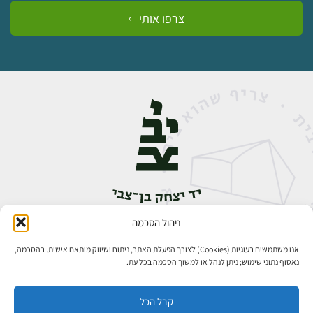
צרפו אותי
ניהול הסכמה
אבן גבירול 14, רחביה, ירושלים
טלפון:
02-5398888
אנו משתמשים בעוגיות (Cookies) לצורך הפעלת האתר, ניתוח ושיווק מותאם אישית. בהסכמה,
נאסוף נתוני שימוש; ניתן לנהל או למשוך הסכמה בכל עת.
קבל הכל