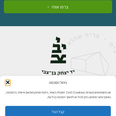
צרפו אותי
ניהול הסכמה
אבן גבירול 14, רחביה, ירושלים
טלפון:
02-5398888
אנו משתמשים בעוגיות (Cookies) לצורך הפעלת האתר, ניתוח ושיווק מותאם אישית. בהסכמה,
נאסוף נתוני שימוש; ניתן לנהל או למשוך הסכמה בכל עת.
קבל הכל