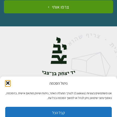
צרפו אותי
ניהול הסכמה
אבן גבירול 14, רחביה, ירושלים
טלפון:
02-5398888
אנו משתמשים בעוגיות (Cookies) לצורך הפעלת האתר, ניתוח ושיווק מותאם אישית. בהסכמה,
נאסוף נתוני שימוש; ניתן לנהל או למשוך הסכמה בכל עת.
קבל הכל