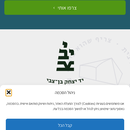
צרפו אותי
ניהול הסכמה
אבן גבירול 14, רחביה, ירושלים
טלפון:
02-5398888
אנו משתמשים בעוגיות (Cookies) לצורך הפעלת האתר, ניתוח ושיווק מותאם אישית. בהסכמה,
נאסוף נתוני שימוש; ניתן לנהל או למשוך הסכמה בכל עת.
קבל הכל