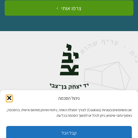
צרפו אותי
ניהול הסכמה
אבן גבירול 14, רחביה, ירושלים
טלפון:
02-5398888
אנו משתמשים בעוגיות (Cookies) לצורך הפעלת האתר, ניתוח ושיווק מותאם אישית. בהסכמה,
נאסוף נתוני שימוש; ניתן לנהל או למשוך הסכמה בכל עת.
קבל הכל