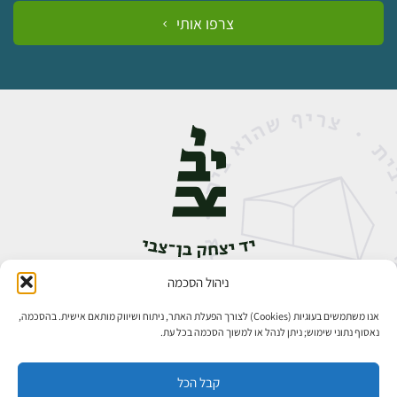
צרפו אותי
ניהול הסכמה
אבן גבירול 14, רחביה, ירושלים
טלפון:
02-5398888
אנו משתמשים בעוגיות (Cookies) לצורך הפעלת האתר, ניתוח ושיווק מותאם אישית. בהסכמה,
נאסוף נתוני שימוש; ניתן לנהל או למשוך הסכמה בכל עת.
קבל הכל