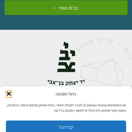
צרפו אותי
ניהול הסכמה
אבן גבירול 14, רחביה, ירושלים
טלפון:
02-5398888
אנו משתמשים בעוגיות (Cookies) לצורך הפעלת האתר, ניתוח ושיווק מותאם אישית. בהסכמה,
נאסוף נתוני שימוש; ניתן לנהל או למשוך הסכמה בכל עת.
קבל הכל