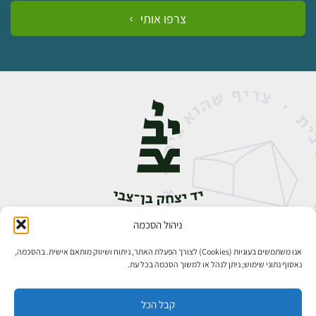
צרפו אותי
ניהול הסכמה
אבן גבירול 14, רחביה, ירושלים
טלפון:
02-5398888
אנו משתמשים בעוגיות (Cookies) לצורך הפעלת האתר, ניתוח ושיווק מותאם אישית. בהסכמה,
נאסוף נתוני שימוש; ניתן לנהל או למשוך הסכמה בכל עת.
קבל הכל