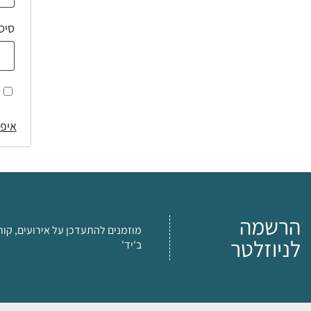
סיס
איפו
הרשמה
מוזמנים להתעדכן על אירועים, קור
לניוזלטר
ב'יד'