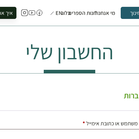
מי אנחנו?
חנות הספרים
בלוג
EN
איך אפ
ינוך
להזמין סי
להירשם ל
החשבון שלי
להירשם ל
לקנות ספ
לבקר בספ
לתאם ביק
רות
חובה
משתמש או כתובת אימייל
*