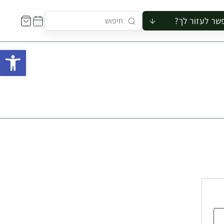
שר לעזור לך?
ור לקבוצה
פתח 
סיור
קורס
ר
רייה
ור בצריף