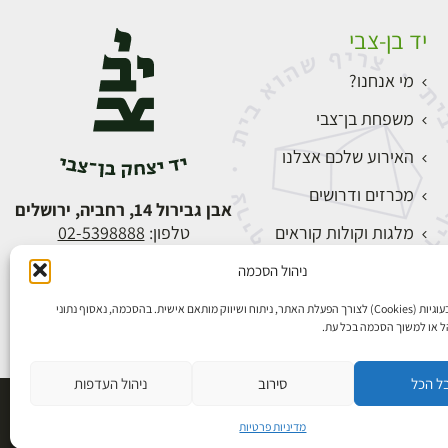
יד בן-צבי
מי אנחנו?
משפחת בן־צבי
האירוע שלכם אצלנו
מכרזים ודרושים
אבן גבירול 14, רחביה, ירושלים
מלגות וקולות קוראים
טלפון:
02-5398888
צור קשר
ניהול הסכמה
התחברות
אנו משתמשים בעוגיות (Cookies) לצורך הפעלת האתר, ניתוח ושיווק מותאם אישית. בהסכמה, נאסוף נתוני
הל או למשוך הסכמה בכל עת.
ל הכל
סירוב
ניהול העדפות
פיתוח אתרים
מדיניות פרטיות