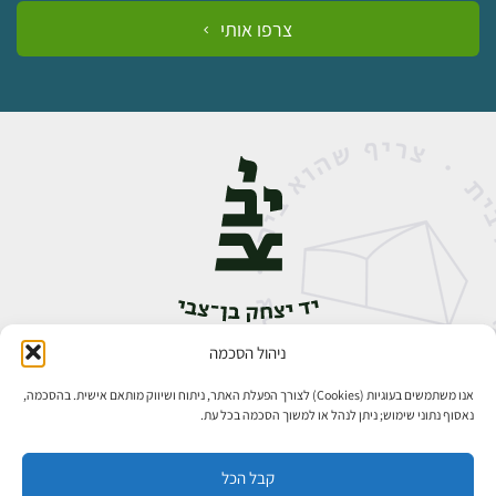
צרפו אותי
ניהול הסכמה
אבן גבירול 14, רחביה, ירושלים
טלפון:
02-5398888
אנו משתמשים בעוגיות (Cookies) לצורך הפעלת האתר, ניתוח ושיווק מותאם אישית. בהסכמה,
נאסוף נתוני שימוש; ניתן לנהל או למשוך הסכמה בכל עת.
קבל הכל