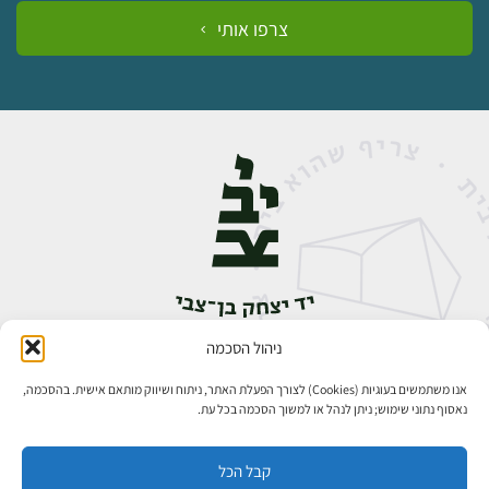
צרפו אותי
ניהול הסכמה
אבן גבירול 14, רחביה, ירושלים
טלפון:
02-5398888
אנו משתמשים בעוגיות (Cookies) לצורך הפעלת האתר, ניתוח ושיווק מותאם אישית. בהסכמה,
נאסוף נתוני שימוש; ניתן לנהל או למשוך הסכמה בכל עת.
קבל הכל