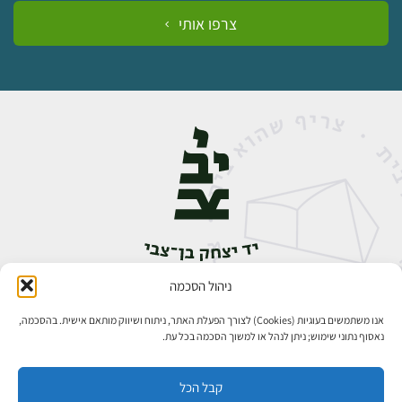
צרפו אותי
ניהול הסכמה
אבן גבירול 14, רחביה, ירושלים
טלפון:
02-5398888
אנו משתמשים בעוגיות (Cookies) לצורך הפעלת האתר, ניתוח ושיווק מותאם אישית. בהסכמה,
נאסוף נתוני שימוש; ניתן לנהל או למשוך הסכמה בכל עת.
קבל הכל