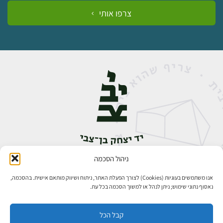
צרפו אותי
ניהול הסכמה
אבן גבירול 14, רחביה, ירושלים
טלפון:
02-5398888
אנו משתמשים בעוגיות (Cookies) לצורך הפעלת האתר, ניתוח ושיווק מותאם אישית. בהסכמה,
נאסוף נתוני שימוש; ניתן לנהל או למשוך הסכמה בכל עת.
קבל הכל