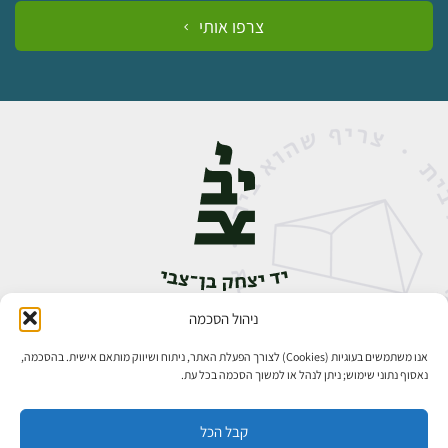
צרפו אותי
ניהול הסכמה
אבן גבירול 14, רחביה, ירושלים
טלפון:
02-5398888
אנו משתמשים בעוגיות (Cookies) לצורך הפעלת האתר, ניתוח ושיווק מותאם אישית. בהסכמה,
נאסוף נתוני שימוש; ניתן לנהל או למשוך הסכמה בכל עת.
קבל הכל