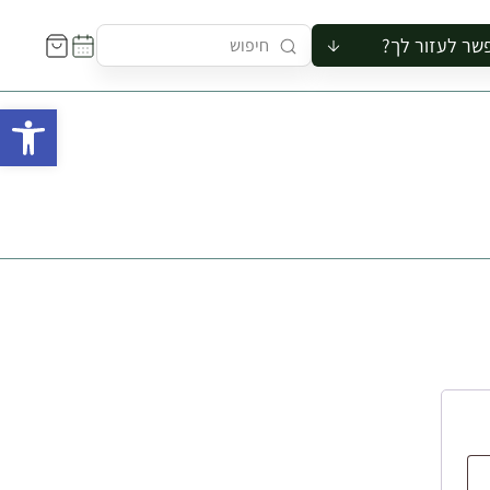
שר לעזור לך?
ור לקבוצה
פתח 
סיור
קורס
ר
רייה
ור בצריף