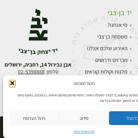
יד בן-צבי
מי אנחנו?
משפחת בן־צבי
האירוע שלכם אצלנו
מכרזים ודרושים
אבן גבירול 14, רחביה, ירושלים
מלגות וקולות קוראים
טלפון:
02-5398888
צור קשר
ניהול הסכמה
התחברות
אנו משתמשים בעוגיות (Cookies) לצורך הפעלת האתר, ניתוח ושיווק מותאם אישית. בהסכמה, נאסוף נתוני
הל או למשוך הסכמה בכל עת.
ל הכל
סירוב
ניהול העדפות
פיתוח אתרים
מדיניות פרטיות