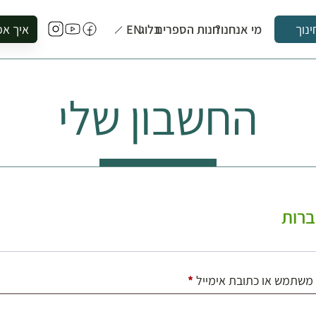
מי אנחנו?
חנות הספרים
בלוג
EN
איך אפ
ינוך
להזמין סי
להירשם ל
החשבון שלי
להירשם ל
לקנות ספ
לבקר בספ
לתאם ביק
רות
חובה
משתמש או כתובת אימייל
*