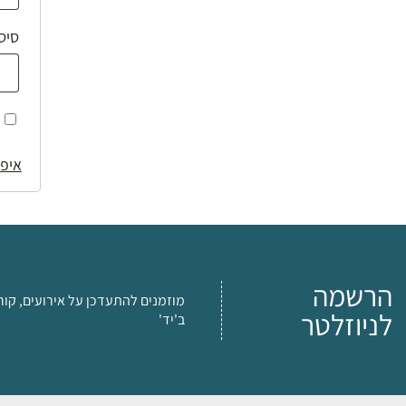
סיס
איפו
הרשמה
מוזמנים להתעדכן על אירועים, קור
לניוזלטר
ב'יד'