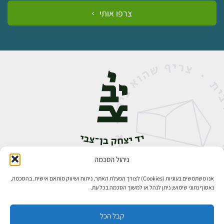
צרפו אותי
ניהול הסכמה
אבן גבירול 14, רחביה, ירושלים
טלפון:
02-5398888
אנו משתמשים בעוגיות (Cookies) לצורך הפעלת האתר, ניתוח ושיווק מותאם אישית. בהסכמה,
נאסוף נתוני שימוש; ניתן לנהל או למשוך הסכמה בכל עת.
קבל הכל