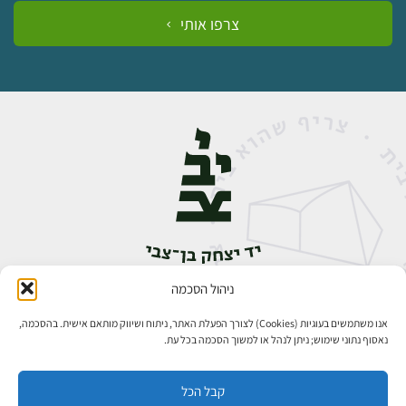
צרפו אותי
ניהול הסכמה
אבן גבירול 14, רחביה, ירושלים
טלפון:
02-5398888
אנו משתמשים בעוגיות (Cookies) לצורך הפעלת האתר, ניתוח ושיווק מותאם אישית. בהסכמה,
נאסוף נתוני שימוש; ניתן לנהל או למשוך הסכמה בכל עת.
קבל הכל