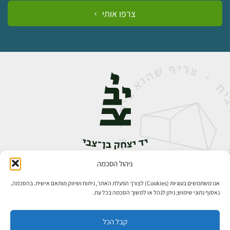
צרפו אותי
ניהול הסכמה
אבן גבירול 14, רחביה, ירושלים
טלפון:
02-5398888
אנו משתמשים בעוגיות (Cookies) לצורך הפעלת האתר, ניתוח ושיווק מותאם אישית. בהסכמה,
נאסוף נתוני שימוש; ניתן לנהל או למשוך הסכמה בכל עת.
קבל הכל