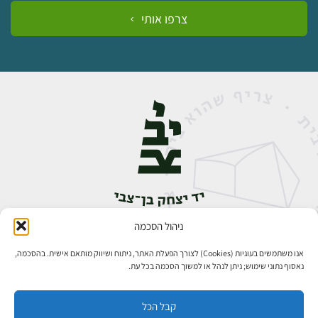
צרפו אותי
ניהול הסכמה
אבן גבירול 14, רחביה, ירושלים
טלפון:
02-5398888
אנו משתמשים בעוגיות (Cookies) לצורך הפעלת האתר, ניתוח ושיווק מותאם אישית. בהסכמה,
נאסוף נתוני שימוש; ניתן לנהל או למשוך הסכמה בכל עת.
קבל הכל