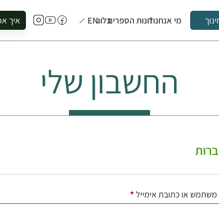
מי אנחנו?
חנות הספרים
בלוג
EN
איך אפ
ינוך
להזמין סי
להירשם ל
החשבון שלי
להירשם ל
לקנות ספ
לבקר בספ
לתאם ביק
רות
חובה
משתמש או כתובת אימייל
*