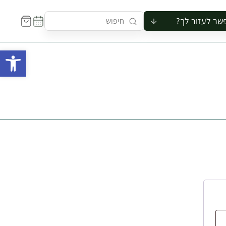
שר לעזור לך?
ור לקבוצה
פתח 
סיור
קורס
ר
רייה
ור בצריף