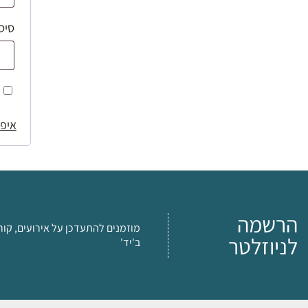
סיס
איפו
הרשמה
מוזמנים להתעדכן על אירועים, קור
לניוזלטר
ב'יד'