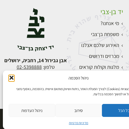
יד בן-צבי
מי אנחנו?
משפחת בן־צבי
האירוע שלכם אצלנו
מכרזים ודרושים
אבן גבירול 14, רחביה, ירושלים
מלגות וקולות קוראים
טלפון:
02-5398888
צור קשר
ניהול הסכמה
התחברות
אנו משתמשים בעוגיות (Cookies) לצורך הפעלת האתר, ניתוח ושיווק מותאם אישית. בהסכמה, נאסוף נתוני
הל או למשוך הסכמה בכל עת.
ל הכל
סירוב
ניהול העדפות
פיתוח אתרים
מדיניות פרטיות