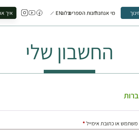
מי אנחנו?
חנות הספרים
בלוג
EN
איך אפ
ינוך
להזמין סי
להירשם ל
החשבון שלי
להירשם ל
לקנות ספ
לבקר בספ
לתאם ביק
רות
חובה
משתמש או כתובת אימייל
*