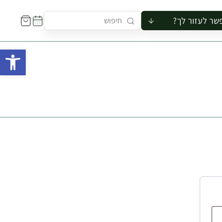
שר לעזור לך?
ור לקבוצה
פתח 
סיור
קורס
ר
רייה
ור בצריף