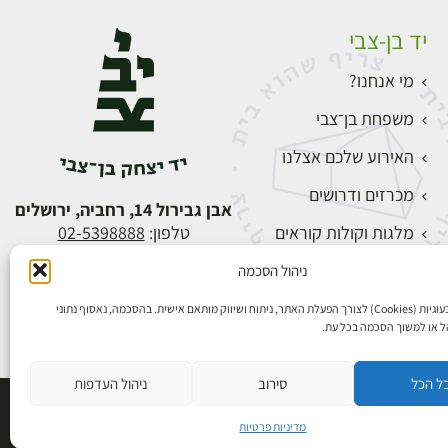
יד בן-צבי
מי אנחנו?
משפחת בן־צבי
האירוע שלכם אצלנו
מכרזים ודרושים
אבן גבירול 14, רחביה, ירושלים
מלגות וקולות קוראים
טלפון:
02-5398888
צור קשר
ניהול הסכמה
התחברות
אנו משתמשים בעוגיות (Cookies) לצורך הפעלת האתר, ניתוח ושיווק מותאם אישית. בהסכמה, נאסוף נתוני
הל או למשוך הסכמה בכל עת.
ל הכל
סירוב
ניהול העדפות
פיתוח אתרים
מדיניות פרטיות