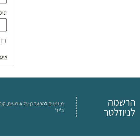
סיס
איפו
הרשמה
מוזמנים להתעדכן על אירועים, קור
לניוזלטר
ב'יד'