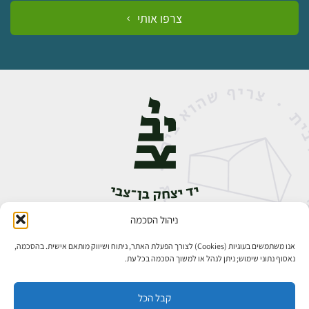
צרפו אותי
ניהול הסכמה
אבן גבירול 14, רחביה, ירושלים
טלפון:
02-5398888
אנו משתמשים בעוגיות (Cookies) לצורך הפעלת האתר, ניתוח ושיווק מותאם אישית. בהסכמה,
נאסוף נתוני שימוש; ניתן לנהל או למשוך הסכמה בכל עת.
קבל הכל